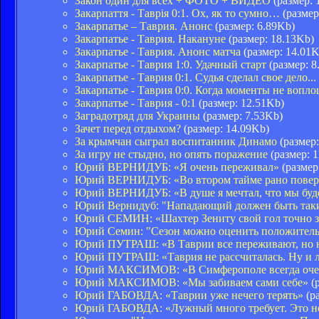
Закон один для всех + ФОТО + ВИДЕО
(размер: 
Закарпаття - Таврія 0:1. Ох, як то сумно…
(размер
Закарпатье – Таврия. Анонс
(размер: 6.89Kb)
Закарпатье - Таврия. Накануне
(размер: 18.13Kb)
Закарпатье - Таврия. Анонс матча
(размер: 14.01K
Закарпатье - Таврия 1:0. Удачный старт
(размер: 8
Закарпатье - Таврия 0:1. Судья сделал свое дело...
Закарпатье - Таврия 0:0. Когда моменты не вопло
Закарпатье - Таврия - 0:1
(размер: 12.51Kb)
Заградотряд для Украины
(размер: 7.53Kb)
Зачет перед отдыхом?
(размер: 14.09Kb)
За крымчан сыграл воспитанник Динамо
(размер:
За игру не стыдно, но опять поражение
(размер: 
Юрий ВЕРНИДУБ: «Я очень переживал»
(размер
Юрий ВЕРНИДУБ: «Во втором тайме рано повер
Юрий ВЕРНИДУБ: «В душе я мечтал, что мы буде
Юрий Вернидуб: "Нападающий должен быть таким
Юрий СЕМИН: «Шахтер Зениту свой гол точно з
Юрий Семин: "Сезон можно оценить положител
Юрий ПУТРАШ: «В Таврии все переживают, но н
Юрий ПУТРАШ: «Таврия не рассчиталась. Ну и 
Юрий МАКСИМОВ: «В Симферополе всегда очен
Юрий МАКСИМОВ: «Мы забиваем сами себе»
(р
Юрий ГАБОВДА: «Таврии уже нечего терять»
(ра
Юрий ГАБОВДА: «Лужный много требует. Это н