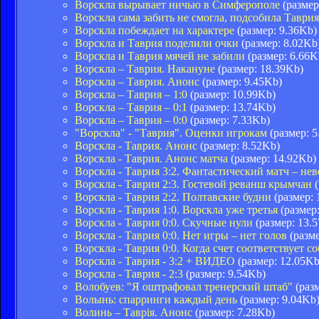
Ворскла вырывает ничью в Симферополе
(размер
Ворскла сама забить не смогла, подсобила Таврия
Ворскла побеждает на характере
(размер: 9.36Kb)
Ворскла и Таврия поделили очки
(размер: 8.02Kb
Ворскла и Таврия мячей не забили
(размер: 6.66K
Ворскла – Таврия. Накануне
(размер: 18.39Kb)
Ворскла – Таврия. Анонс
(размер: 9.45Kb)
Ворскла – Таврия – 1:0
(размер: 10.99Kb)
Ворскла – Таврия – 0:1
(размер: 13.74Kb)
Ворскла – Таврия – 0:0
(размер: 7.33Kb)
"Ворскла" - "Таврия". Оценки игрокам
(размер: 5
Ворскла - Таврия. Анонс
(размер: 8.52Kb)
Ворскла - Таврия. Анонс матча
(размер: 14.92Kb)
Ворскла - Таврия 3:2. Фантастический матч – нев
Ворскла - Таврия 2:3. Гостевой реванш крымчан
(
Ворскла - Таврия 2:2. Полтавские будни
(размер: 
Ворскла - Таврия 1:0. Ворскла уже третья
(размер
Ворскла - Таврия 0:0. Скучные нули
(размер: 13.
Ворскла - Таврия 0:0. Нет игры – нет голов
(разме
Ворскла - Таврия 0:0. Когда счет соответствует с
Ворскла - Таврия - 3:2 + ВИДЕО
(размер: 12.05Kb
Ворскла - Таврия - 2:3
(размер: 9.54Kb)
Волобуев: "Я оштрафовал тренерский штаб"
(разм
Волынь: спарринги каждый день
(размер: 9.04Kb
Волинь – Таврія. Анонс
(размер: 7.28Kb)