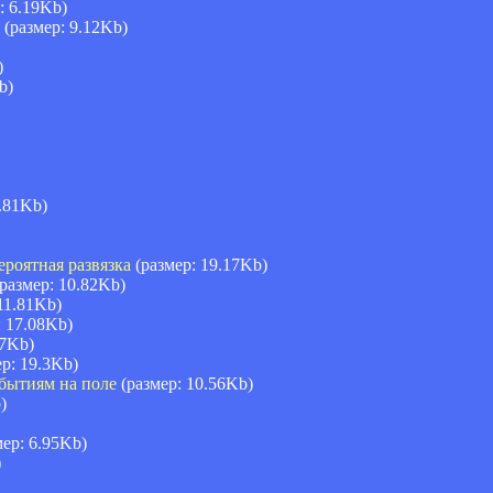
: 6.19Kb)
(размер: 9.12Kb)
)
b)
.81Kb)
ероятная развязка
(размер: 19.17Kb)
размер: 10.82Kb)
11.81Kb)
: 17.08Kb)
57Kb)
р: 19.3Kb)
обытиям на поле
(размер: 10.56Kb)
)
ер: 6.95Kb)
)