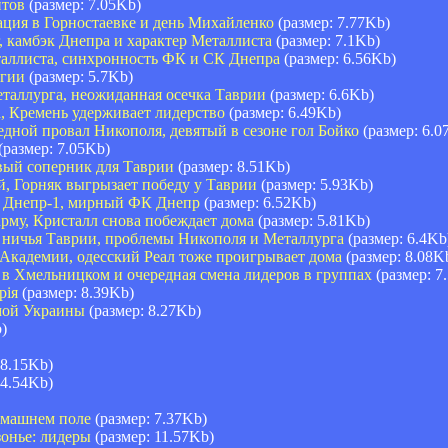
итов
(размер: 7.05Kb)
сация в Горностаевке и день Михайленко
(размер: 7.77Kb)
, камбэк Днепра и характер Металлиста
(размер: 7.1Kb)
еталлиста, синхронность ФК и СК Днепра
(размер: 6.56Kb)
ргии
(размер: 5.7Kb)
Металлурга, неожиданная осечка Таврии
(размер: 6.6Kb)
а, Кремень удерживает лидерство
(размер: 6.49Kb)
редной провал Никополя, девятый в сезоне гол Бойко
(размер: 6.0
(размер: 7.05Kb)
овый соперник для Таврии
(размер: 8.51Kb)
й, Горняк выгрызает победу у Таврии
(размер: 5.93Kb)
 и Днепр-1, мирный ФК Днепр
(размер: 6.52Kb)
арму, Кристалл снова побеждает дома
(размер: 5.81Kb)
ая ничья Таврии, проблемы Никополя и Металлурга
(размер: 6.4Kb
 Академии, одесский Реал тоже проигрывает дома
(размер: 8.08K
я в Хмельницком и очередная смена лидеров в группах
(размер: 7
рія
(размер: 8.39Kb)
мой Украины
(размер: 8.27Kb)
)
 8.15Kb)
 4.54Kb)
омашнем поле
(размер: 7.37Kb)
онье: лидеры
(размер: 11.57Kb)