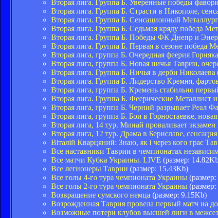
Вторая лига. Группа Б. Уверенные победы фавор
Вторая лига. Группа Б. Страсти в Никополе, сен
Вторая лига. Группа Б. Сенсационный Металлург
Вторая лига. Группа Б. Седьмая кряду победа М
Вторая лига. Группа Б. Победы ФК Днепр и Эне
Вторая лига. Группа Б. Первая в сезоне победа 
Вторая лига, группа Б. Очередная феерия Горняк
Вторая лига, группа Б. Новая ничья Таврии, оче
Вторая лига. Группа Б. Ничья в дерби Николаева
Вторая лига. Группа Б. Лидерство Кремня, фарт
Вторая лига, группа Б. Кремень стабильно первы
Вторая лига. Группа Б. Феерические Металлист
Вторая лига, группа Б. Черний разрывает Реал Ф
Вторая лига, группа Б. Бои в Горностаевке, нов
Вторая лига, 14 тур. Минай проваливает экзамен
Вторая лига, 12 тур. Драма в Бериславе, сенсаци
Віталій Кварцяний: Знаю, як і через кого грає Тав
Все наставники Таврии в чемпионатах независи
Все матчи Кубка Украины. LIVE
(размер: 14.82Kb
Все легионеры Таврии
(размер: 15.43Kb)
Все голы 4-го тура чемпионата Украины
(размер:
Все голы 2-го тура чемпионата Украины
(размер:
Возвращение сумского немца
(размер: 9.15Kb)
Возрожденная Таврия провела первый матч на д
Возможные потери клубов высшей лиги в межсез