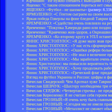
Юрчишин: "Не нужно спешить с выводами о Пуч
Ященко: "С таким отношением бороться нет смы
ЯЩЕНКО: «Футбол - не шахматы»
(размер: 8.33
ЯРМОЛЕНКО: «С Гентом сыграем на своем высо
Яркая победа Говерлы на фоне бледной Таврии
(р
ЯРЕМЧЕНКО: «Судейство очень повлияло на рез
Яремченко: "Покупка Хачериди рано или поздно 
Яремченко: "Кравченко жив-здоров, а Окриашвил
ЯРЕМЧЕНКО: «Ко второму кругу в УПЛ останетс
ЯННІС ХРИСТОПУЛОС: «Я дуже мало знав про у
Яннис ХРИСТОПУЛОС: «У нас есть сформирова
Яннис ХРИСТОПУЛОС: «Ошибки рефери больно
Яннис ХРИСТОПУЛОС: «Не знал о величине про
Яннис ХРИСТОПУЛОС: «Мы заработали очень 
Яннис Христопулос: мы повысили вероятность то
Яннис ХРИСТОПУЛОС: «Хочу продолжать работа
Яннис ХРИСТОПУЛОС: «Греческий флаг придаё
Взгляд на футбол Украины и России: цифры и ф
Вячеслав Свидерский: Чем Арсенал хуже Таврии
Вячеслав ШЕВЧУК: «Шахтеру необходимы три о
Вячеслав СЕРДЮК: «Четвертая строчка - не пред
Вячеслав Кернозенко: Я не считаю себя героем м
Вячеслав ГРОЗНЫЙ:«Я очень хочу быть главным
Вячеслав ГРОЗНЫЙ: «Сегодня мы не имели права
Вячеслав ГРОЗНЫЙ: «Металлист не сможет обы