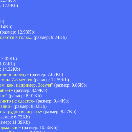
11.54Kb)
: 17.9Kb)
b)
.14Kb)
(размер: 12.93Kb)
щаются в голы...
(размер: 9.24Kb)
 7.05Kb)
11.08Kb)
: 14.32Kb)
или в победу»
(размер: 7.67Kb)
м на 7-8 месте»
(размер: 12.59Kb)
, как, например, Зозуля"
(размер: 9.86Kb)
абьет»
(размер: 8.59Kb)
ьно"
(размер: 8.01Kb)
икто не сдается»
(размер: 9.44Kb)
ладно»
(размер: 8.02Kb)
ь трудно выиграть»
(размер: 8.27Kb)
азмер: 6.73Kb)
змер: 11.39Kb)
ормально»
(размер: 10.56Kb)