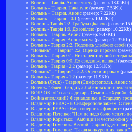
Волинь – Таврія. Анонс матчу
(размер: 13.05Kb)
Волынь – Таврия. Накануне
(размер: 7.53Kb)
Волынь – Таврия. Анонс
(размер: 7.22Kb)
Волынь – Таврия – 0:1
(размер: 10.02Kb)
Волинь - Таврія 2:2. Гра була цікавою
(размер: 15
Волинь - Таврія 1:0. До ювілею
(размер: 10.22Kb)
Волынь - Таврия. Анонс
(размер: 9.47Kb)
Волынь - Таврия. Анонс матча
(размер: 12.35Kb)
Волынь - Таврия 2:2. Поделись улыбкою своей
(р
"Волынь" - "Таврия" 2:2, Оценки игрокам
(размер
Волынь - Таврия 0:1. Не стареют душой ветераны
Волынь - Таврия 0:0. До свиданья, вышка!
(разме
Волынь - Таврия - 2:2
(размер: 12.51Kb)
"Волынь" - "Таврия" - 2:2. Оценки игрокам
(разм
Волынь - Таврия - 1:2
(размер: 11.9Kb)
Волынь (Луцк) - Таврия (Симферополь). Анонс м
Волчок: "Заяев - бандит, а Лобановский предлага
ВОЛЧОК: «Газзаев – дикарь, Семин – «Худой», За
Война апелляций? Фернандиньо и Старцеву гроз
Владимир РЕВА: «В Симферополе забьем. С пен
Владимир РЕВА: «Наш соперник - фаворит»
(раз
Владимир Пятенко: "Нам не надо было менять п
Владимир Корытько: "Амбиций и честолюбия у м
Владимир Гоменюк: Весной Таврия будет наверс
Владимир Гоменюк: "Такая конкуренция, как в "Ш