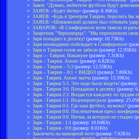
Заяев: "Думаю, любители футбола будут довольн
ЗАЯЕВ: «Будет битва»
(размер: 8.36Kb)
ЗАЯЕВ: «Будь я тренером Таврии, боролись бы за
ЗАЯЕВ: «Шовковский должен был отбивать удар
ЗАВАРОВ: «В Симферополе всем тяжело играть
Защитник "Черноморца": "Мы переоценили свои
Заря попадает в десятку!
(размер: 10.73Kb)
Заря неожиданно побеждает в Симферополе
(разм
Заря и Таврия голов не забили
(размер: 12.95Kb)
Заря — Таврия. Накануне
(размер: 7.31Kb)
Заря – Таврия. Анонс
(размер: 6.82Kb)
Заря – Таврия – 5:3
(размер: 12.55Kb)
Заря – Таврия – 0:1 + ВИДЕО
(размер: 7.86Kb)
Заря - Таврия. Анонс матча
(размер: 15.59Kb)
Заря - Таврия 5:3. Это надо было видеть!
(размер:
Заря - Таврия 3:0. Попадание в десятку
(размер: 6
Заря - Таврия 2:3. Воздастся каждому по трудам е
Заря - Таврия 1:1. Недопереиграли
(размер: 25.05
Заря - Таврия 0:1. Где наш футбол, мужики?
(разм
Заря - Таврия 0:0. Послематчевая пресс-конфер
Заря - Таврия 0:0. Ничья, за которую не стыдно
(р
Заря - Таврия - 1:1
(размер: 10.04Kb)
Заря - Таврия - 0:0
(размер: 8.01Kb)
Закончить на мажорной ноте
(размер: 7.92Kb)