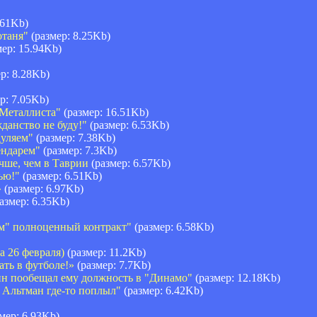
.61Kb)
отаня"
(размер: 8.25Kb)
ер: 15.94Kb)
р: 8.28Kb)
р: 7.05Kb)
"Металлиста"
(размер: 16.51Kb)
данство не буду!"
(размер: 6.53Kb)
Дуляем"
(размер: 7.38Kb)
ендарем"
(размер: 7.3Kb)
чше, чем в Таврии
(размер: 6.57Kb)
ью!"
(размер: 6.51Kb)
»
(размер: 6.97Kb)
азмер: 6.35Kb)
ем" полноценный контракт"
(размер: 6.58Kb)
а 26 февраля)
(размер: 11.2Kb)
ть в футболе!»
(размер: 7.7Kb)
ин пообещал ему должность в "Динамо"
(размер: 12.18Kb)
а Альтман где-то поплыл"
(размер: 6.42Kb)
мер: 6.93Kb)