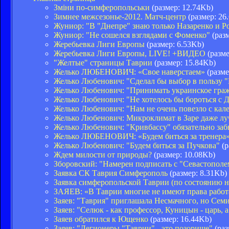
Зміни по-симферопольськи
(размер: 12.74Kb)
Зимнее межсезонье-2012. Матч-центр
(размер: 26
Жуниор: "В "Днепре" знаю только Назаренко и Р
Жуниор: "Не сошелся взглядами с Фоменко"
(разм
Жеребьевка Лиги Европы
(размер: 6.53Kb)
Жеребьевка Лиги Европы, LIVE! +ВИДЕО
(разме
"Желтые" страницы Таврии
(размер: 15.84Kb)
Желько ЛЮБЕНОВИЧ: «Свое наверстаем»
(разме
Желько Любенович: "Сделал бы выбор в пользу 
Желько Любенович: "Принимать украинское граж
Желько Любенович: "Не хотелось бы бороться с 
Желько Любенович: "Нам не очень повезло с кал
Желько Любенович: Микроклимат в Заре даже лу
Желько Любенович: "Кривбассу" обязательно заб
Желько ЛЮБЕНОВИЧ: «Будем биться за тренера
Желько Любенович: "Будем биться за Пучкова"
(р
Ждем милости от природы?
(размер: 10.08Kb)
Зборовский: "Намерен подписать с "Севастопол
Заявка СК Таврия Симферополь
(размер: 8.31Kb)
Заявка симферопольской Таврии (по состоянию н
ЗАЯЕВ: «В Таврии многие не имеют права работа
Заяев: "Таврия" приглашала Несмачного, но Сем
Заяев: "Селюк - как профессор, Куницын - царь, 
Заяев обратился к Ющенко
(размер: 16.44Kb)
Заяев: "Легионеры "Таврии" - это позорище"
(раз