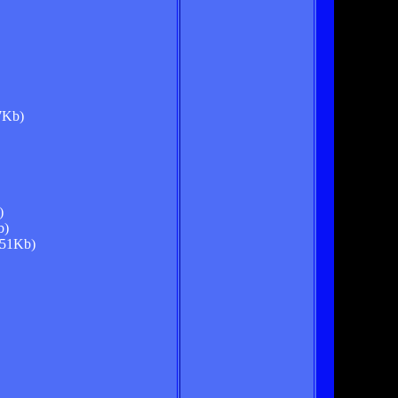
7Kb)
)
b)
.51Kb)