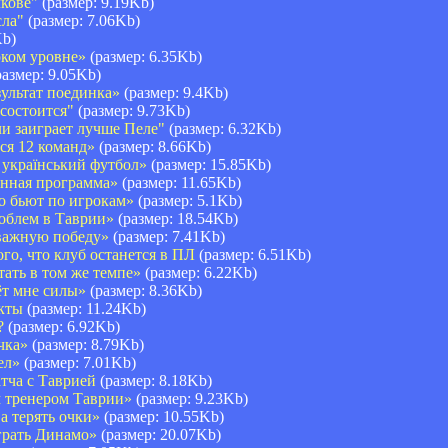
кове"
(размер: 9.19Kb)
сла"
(размер: 7.06Kb)
Kb)
ком уровне»
(размер: 6.35Kb)
азмер: 9.05Kb)
ультат поединка»
(размер: 9.4Kb)
состоится"
(размер: 9.73Kb)
и заиграет лучше Пеле"
(размер: 6.32Kb)
я 12 команд»
(размер: 8.66Kb)
країнський футбол»
(размер: 15.85Kb)
нная программа»
(размер: 11.65Kb)
 бьют по игрокам»
(размер: 5.1Kb)
блем в Таврии»
(размер: 18.54Kb)
важную победу»
(размер: 7.41Kb)
го, что клуб останется в ПЛ
(размер: 6.51Kb)
ть в том же темпе»
(размер: 6.22Kb)
т мне силы»
(размер: 8.36Kb)
акты
(размер: 11.24Kb)
?
(размер: 6.92Kb)
чка»
(размер: 8.79Kb)
ел»
(размер: 7.01Kb)
атча с Таврией
(размер: 8.18Kb)
 тренером Таврии»
(размер: 9.23Kb)
 терять очки»
(размер: 10.55Kb)
грать Динамо»
(размер: 20.07Kb)